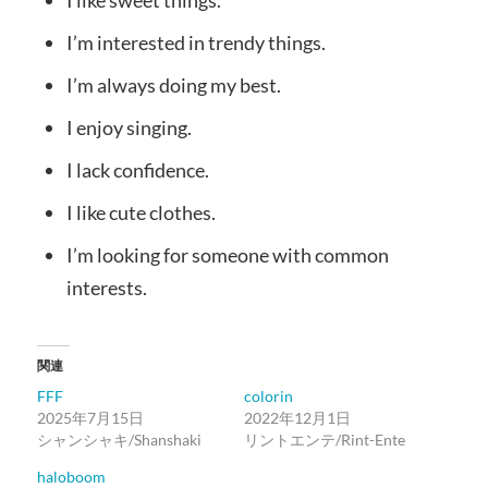
I like sweet things.
I’m interested in trendy things.
I’m always doing my best.
I enjoy singing.
I lack confidence.
I like cute clothes.
I’m looking for someone with common
interests.
関連
FFF
colorin
2025年7月15日
2022年12月1日
シャンシャキ/Shanshaki
リントエンテ/Rint-Ente
haloboom