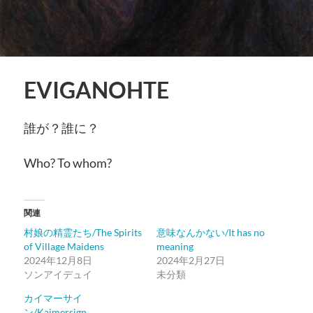
EVIGANOHTE
誰が？誰に？
Who? To whom?
関連
村娘の精霊たち/The Spirits
意味なんかない/It has no
of Village Maidens
meaning
2024年12月8日
2024年2月27日
ソンアイデュイ
未分類
カイマーサイ
ン/Kaimersign