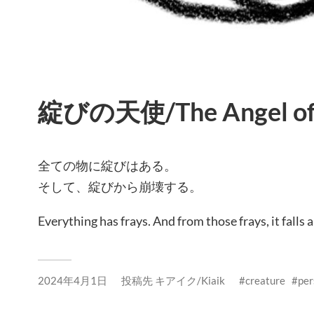
綻びの天使/The Angel of 
全ての物に綻びはある。
そして、綻びから崩壊する。
Everything has frays. And from those frays, it falls a
2024年4月1日
投稿先
キアイク/Kiaik
creature
per