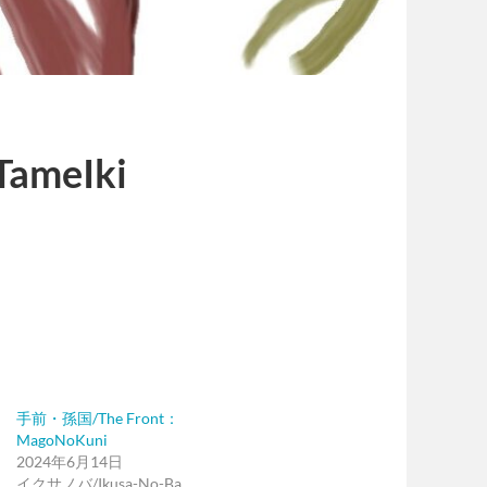
ameIki
手前・孫国/The Front：
MagoNoKuni
2024年6月14日
イクサノバ/Ikusa-No-Ba