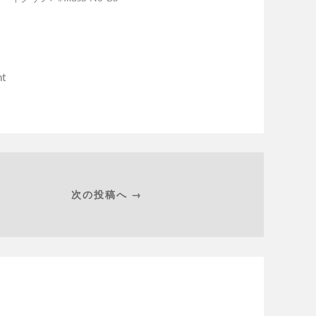
nt
次の投稿へ →