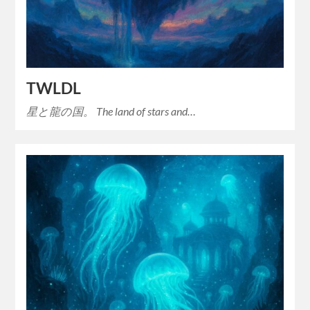
TWLDL
星と龍の国。 The land of stars and…