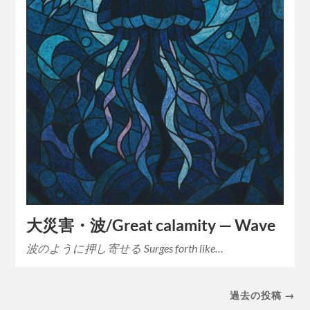
大災害・波/Great calamity — Wave
波のように押し寄せる Surges forth like…
過去の投稿 →